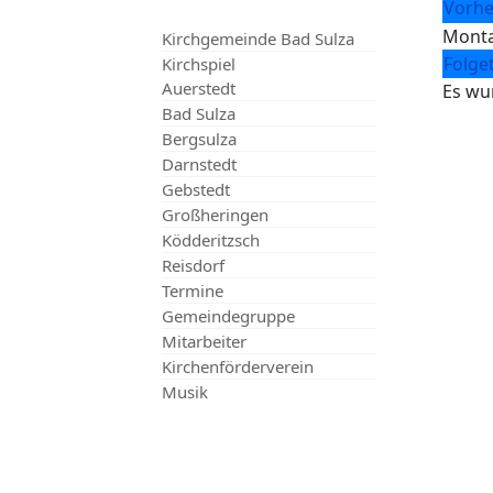
Vorhe
Monta
Kirchgemeinde Bad Sulza
Folge
Kirchspiel
Auerstedt
Es wu
Bad Sulza
Bergsulza
Darnstedt
Gebstedt
Großheringen
Ködderitzsch
Reisdorf
Termine
Gemeindegruppe
Mitarbeiter
Kirchenförderverein
Musik